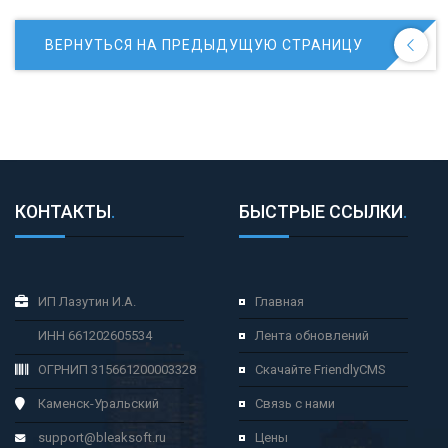
ВЕРНУТЬСЯ НА ПРЕДЫДУЩУЮ СТРАНИЦУ
КОНТАКТЫ
.
БЫСТРЫЕ ССЫЛКИ
.
ИП Лазутин И.А.
Главная
ИНН 661202605534
Лента обновлений
ОГРНИП 315661200003328
Скачайте FriendlyCMS
Каменск-Уральский
Связь с нами
support@bleaksoft.ru
Цены