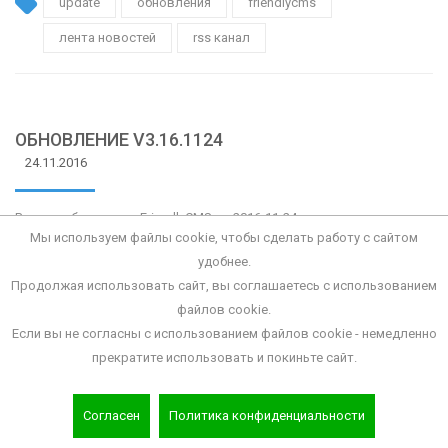
update
обновления
friendlycms
лента новостей
rss канал
ОБНОВЛЕНИЕ V3.16.1124
24.11.2016
Вышло обновление FriendlyCMS от 2016-11-24
Мы используем файлы cookie, чтобы сделать работу с сайтом
ПОДРОБНЕЕ
удобнее.
Продолжая использовать сайт, вы соглашаетесь с использованием
update
dashboard
мобильное приложение
файлов cookie.
Если вы не согласны с использованием файлов cookie - немедленно
прекратите использовать и покиньте сайт.
ОБНОВЛЕНИЕ V3.16.1012
Согласен
Политика конфиденциальности
12.10.2016